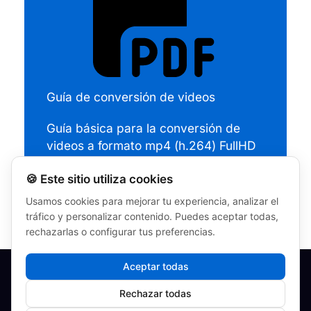
Guía de conversión de videos
Guía básica para la conversión de
videos a formato mp4 (h.264) FullHD
con Handbrake
🍪 Este sitio utiliza cookies
Usamos cookies para mejorar tu experiencia, analizar el
tráfico y personalizar contenido. Puedes aceptar todas,
rechazarlas o configurar tus preferencias.
Aceptar todas
Condiciones generales
Politica de privacidad
Rechazar todas
Política de cookies