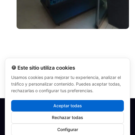
🍪 Este sitio utiliza cookies
Usamos cookies para mejorar tu experiencia, analizar el
ANTERIOR
SIGUIENTE
tráfico y personalizar contenido. Puedes aceptar todas,
rechazarlas o configurar tus preferencias.
Aceptar todas
Condiciones generales
Politica de privacidad
Rechazar todas
Política de cookies
Configurar
Publiled - Digital Signage
Copyright © 2026