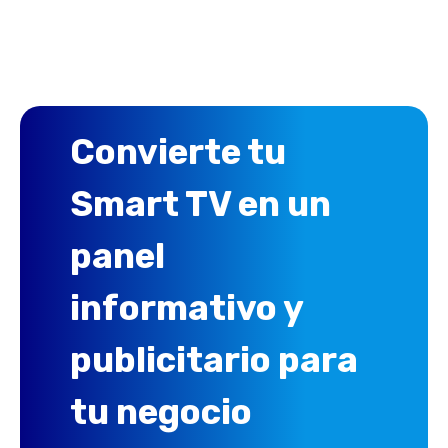
Convierte tu
Smart TV en un
panel
informativo y
publicitario para
tu negocio